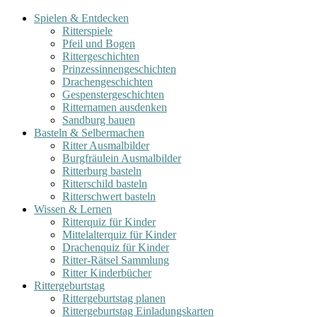
Spielen & Entdecken
Ritterspiele
Pfeil und Bogen
Rittergeschichten
Prinzessinnengeschichten
Drachengeschichten
Gespenstergeschichten
Ritternamen ausdenken
Sandburg bauen
Basteln & Selbermachen
Ritter Ausmalbilder
Burgfräulein Ausmalbilder
Ritterburg basteln
Ritterschild basteln
Ritterschwert basteln
Wissen & Lernen
Ritterquiz für Kinder
Mittelalterquiz für Kinder
Drachenquiz für Kinder
Ritter-Rätsel Sammlung
Ritter Kinderbücher
Rittergeburtstag
Rittergeburtstag planen
Rittergeburtstag Einladungskarten