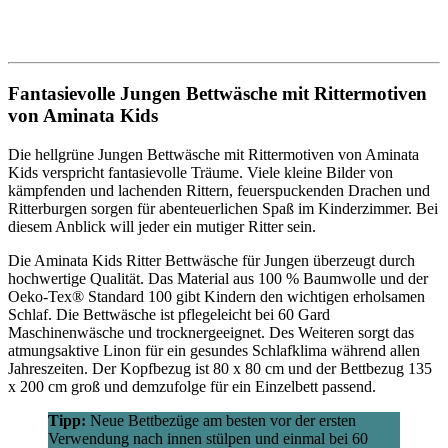
Fantasievolle Jungen Bettwäsche mit Rittermotiven
von Aminata Kids
Die hellgrüne Jungen Bettwäsche mit Rittermotiven von Aminata
Kids verspricht fantasievolle Träume. Viele kleine Bilder von
kämpfenden und lachenden Rittern, feuerspuckenden Drachen und
Ritterburgen sorgen für abenteuerlichen Spaß im Kinderzimmer. Bei
diesem Anblick will jeder ein mutiger Ritter sein.
Die Aminata Kids Ritter Bettwäsche für Jungen überzeugt durch
hochwertige Qualität. Das Material aus 100 % Baumwolle und der
Oeko-Tex® Standard 100 gibt Kindern den wichtigen erholsamen
Schlaf. Die Bettwäsche ist pflegeleicht bei 60 Gard
Maschinenwäsche und trocknergeeignet. Des Weiteren sorgt das
atmungsaktive Linon für ein gesundes Schlafklima während allen
Jahreszeiten. Der Kopfbezug ist 80 x 80 cm und der Bettbezug 135
x 200 cm groß und demzufolge für ein Einzelbett passend.
Tipp:
Neue Bettbezüge am besten vor der ersten
Verwendung nach innen stülpen und einmal bei 60