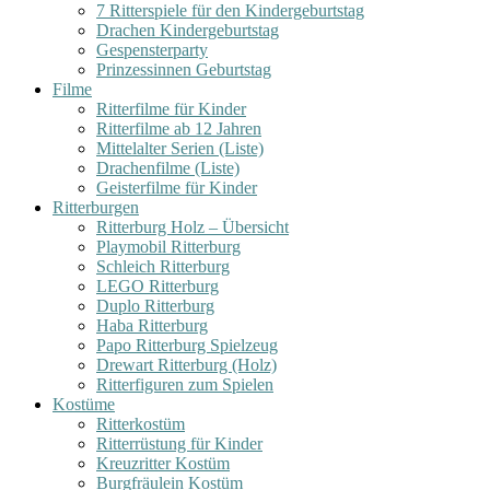
7 Ritterspiele für den Kindergeburtstag
Drachen Kindergeburtstag
Gespensterparty
Prinzessinnen Geburtstag
Filme
Ritterfilme für Kinder
Ritterfilme ab 12 Jahren
Mittelalter Serien (Liste)
Drachenfilme (Liste)
Geisterfilme für Kinder
Ritterburgen
Ritterburg Holz – Übersicht
Playmobil Ritterburg
Schleich Ritterburg
LEGO Ritterburg
Duplo Ritterburg
Haba Ritterburg
Papo Ritterburg Spielzeug
Drewart Ritterburg (Holz)
Ritterfiguren zum Spielen
Kostüme
Ritterkostüm
Ritterrüstung für Kinder
Kreuzritter Kostüm
Burgfräulein Kostüm